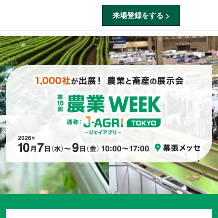
ス
来場登録をする >
ペ
キ
ー
ッ
ジ
プ
ナ
し
ビ
ゲ
て
ー
進
シ
む
ョ
ン
を
開
く