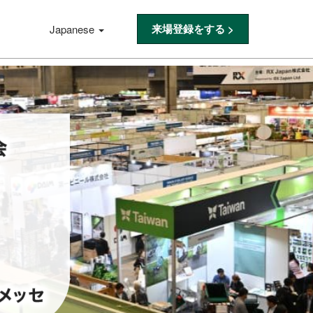
来場登録をする >
Japanese
Press
Escape
to
close
the
menu.