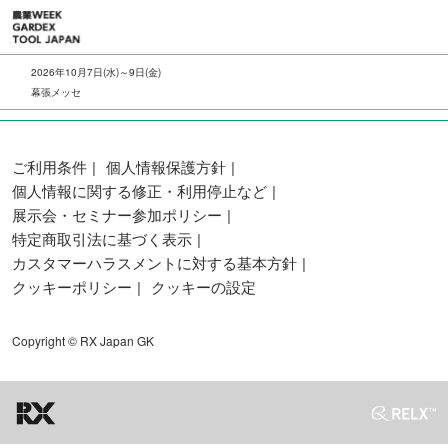
ス
キ
ッ
2026年10月7日(水)～9日(金)
プ
幕張メッセ
し
て
進
ご利用条件
個人情報保護方針
む
個人情報に関する修正・利用停止など
展示会・セミナー参加ポリシー
特定商取引法に基づく表示
カスタマーハラスメントに対する基本方針
クッキーポリシー
クッキーの設定
Copyright © RX Japan GK