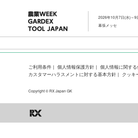
ス
キ
2026年10月7日(水)～9
ッ
幕張メッセ
プ
し
て
進
む
ご利用条件
個人情報保護方針
個人情報に関する
カスタマーハラスメントに対する基本方針
クッキ
Copyright © RX Japan GK