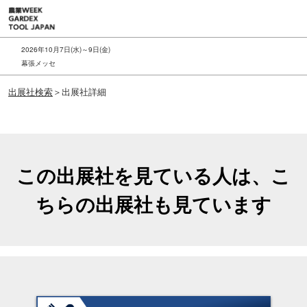
ス
キ
ッ
2026年10月7日(水)～9日(金)
プ
幕張メッセ
し
出展社検索
＞出展社詳細
て
進
む
この出展社を見ている人は、こ
ちらの出展社も見ています