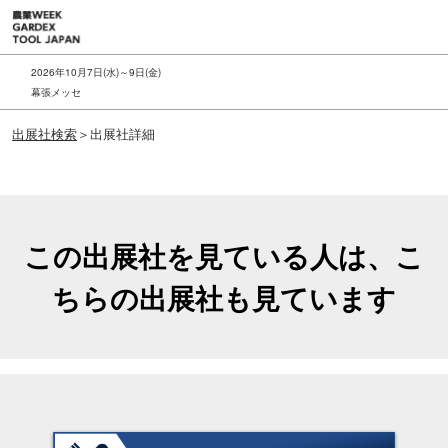
ス
キ
ッ
2026年10月7日(水)～9日(金)
プ
幕張メッセ
し
出展社検索
＞出展社詳細
て
進
む
この出展社を見ている人は、こ
ちらの出展社も見ています