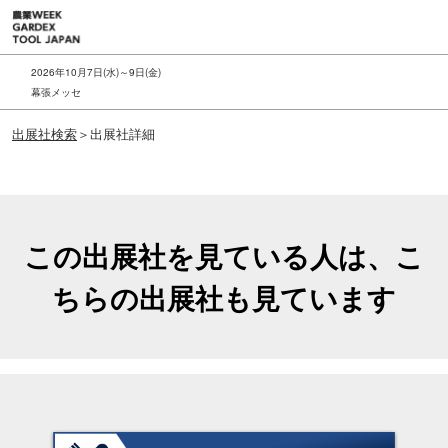
ス
キ
ッ
2026年10月7日(水)～9日(金)
プ
幕張メッセ
し
出展社検索
＞出展社詳細
て
進
む
この出展社を見ている人は、こ
ちらの出展社も見ています