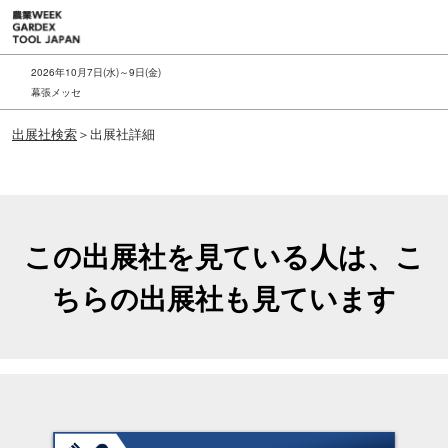
ス
キ
ッ
2026年10月7日(水)～9日(金)
プ
幕張メッセ
し
出展社検索
＞出展社詳細
て
進
む
この出展社を見ている人は、こ
ちらの出展社も見ています