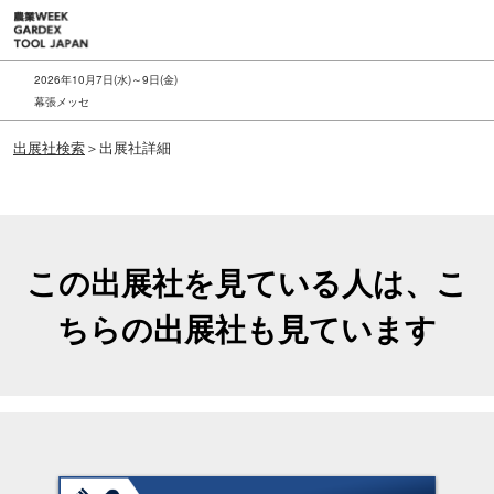
ス
キ
ッ
2026年10月7日(水)～9日(金)
プ
幕張メッセ
し
出展社検索
＞出展社詳細
て
進
む
この出展社を見ている人は、こ
ちらの出展社も見ています