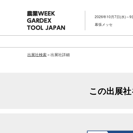
ス
キ
2026年10月7日(水)～9
ッ
幕張メッセ
プ
し
て
進
出展社検索
＞出展社詳細
む
この出展社