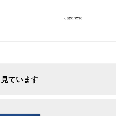
Japanese
Japanese
English
Simplified Chinese
(简体字)
も見ています