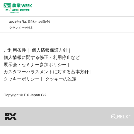
ス
キ
ッ
2026年5月27日(水)～29日(金)
プ
グランメッセ熊本
し
て
進
ご利用条件
個人情報保護方針
む
個人情報に関する修正・利用停止など
展示会・セミナー参加ポリシー
カスタマーハラスメントに対する基本方針
クッキーポリシー
クッキーの設定
Copyright © RX Japan GK