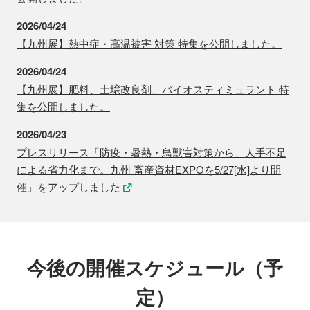
2026/04/24
【九州展】熱中症・高温被害 対策 特集を公開しました。
2026/04/24
【九州展】肥料、土壌改良剤、バイオスティミュラント 特
集を公開しました。
2026/04/23
プレスリリース「防疫・暑熱・鳥獣害対策から、人手不足
による省力化まで。九州 畜産資材EXPOを5/27[水]より開
催」をアップしました
今後の開催スケジュール（予
定）