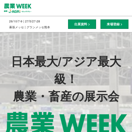
ス
キ
ッ
26/10/7-9 | 27/5/27-28
出展資料 >
来場登録 >
プ
幕張メッセ | グランメッセ熊本
し
農
て
進
業
む
日本最大/アジア最大
級！
WEEK（通
農業・畜産の展示会
称：
J-