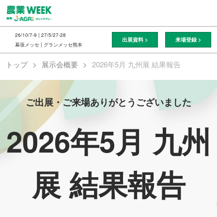
ス
キ
ッ
26/10/7-9 | 27/5/27-28
出展資料 >
来場登録 >
プ
幕張メッセ | グランメッセ熊本
し
トップ
展示会概要
2026年5月 九州展 結果報告
て
進
む
ご出展・ご来場ありがとうございました
2026年5月 九州
展 結果報告