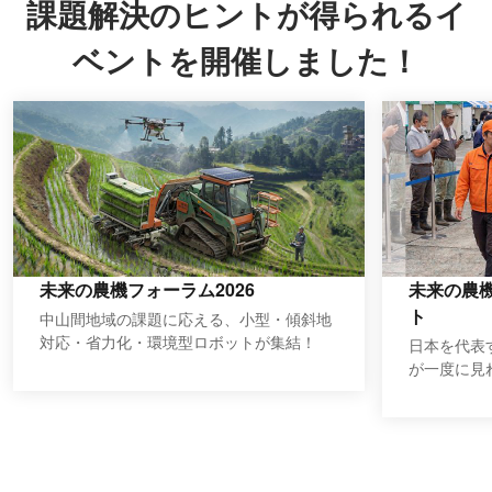
課題解決のヒントが得られるイ
ベントを開催しました！
未来の農機フォーラム2026
未来の農
ト
中山間地域の課題に応える、小型・傾斜地
対応・省力化・環境型ロボットが集結！
日本を代表
が一度に見