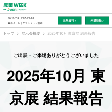
ス
キ
ッ
26/10/7-9 | 27/5/27-28
出展資料 >
来場登録 >
プ
幕張メッセ | グランメッセ熊本
し
トップ
展示会概要
2025年10月 東京展 結果報告
て
進
む
ご出展・ご来場ありがとうございました
2025年10月 東
京展 結果報告