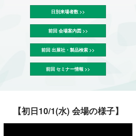
日別来場者数 >>
前回 会場案内図 >>
前回 出展社・製品検索 >>
前回 セミナー情報 >>
【初日10/1(水) 会場の様子】