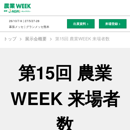
ス
キ
ッ
26/10/7-9 | 27/5/27-28
出展資料 >
来場登録 >
プ
幕張メッセ | グランメッセ熊本
し
トップ
展示会概要
第15回 農業WEEK 来場者数
て
進
む
第15回 農業
WEEK 来場者
数