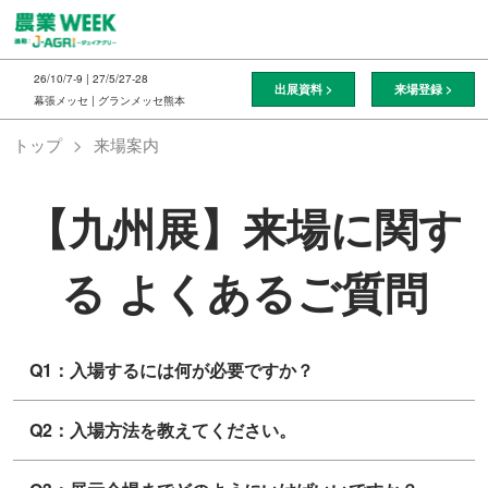
ス
キ
ッ
26/10/7-9 | 27/5/27-28
出展資料 >
来場登録 >
プ
幕張メッセ | グランメッセ熊本
し
トップ
来場案内
て
進
む
【九州展】来場に関す
る よくあるご質問
Q1：入場するには何が必要ですか？
Q2：入場方法を教えてください。