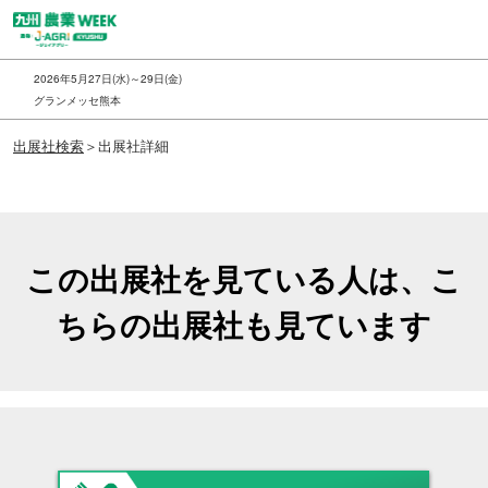
ス
キ
ッ
2026年5月27日(水)～29日(金)
プ
グランメッセ熊本
し
出展社検索
＞出展社詳細
て
進
む
この出展社を見ている人は、こ
ちらの出展社も見ています