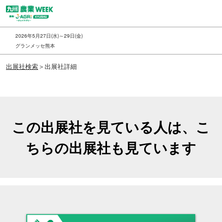
ス
キ
ッ
2026年5月27日(水)～29日(金)
プ
グランメッセ熊本
し
出展社検索
＞出展社詳細
て
進
む
この出展社を見ている人は、こ
ちらの出展社も見ています