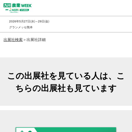
ス
キ
ッ
2026年5月27日(水)～29日(金)
プ
グランメッセ熊本
し
出展社検索
＞出展社詳細
て
進
む
この出展社を見ている人は、こ
ちらの出展社も見ています