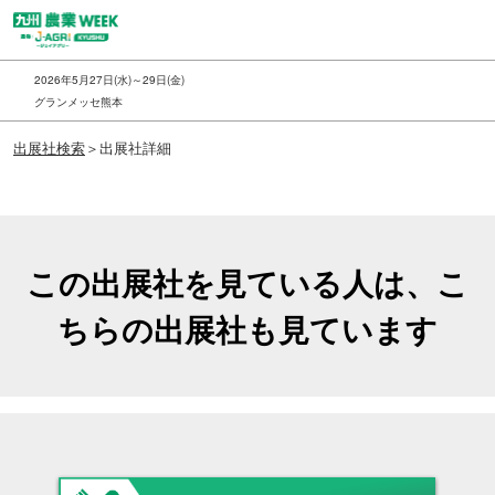
ス
キ
ッ
2026年5月27日(水)～29日(金)
プ
グランメッセ熊本
し
出展社検索
＞出展社詳細
て
進
む
この出展社を見ている人は、こ
ちらの出展社も見ています