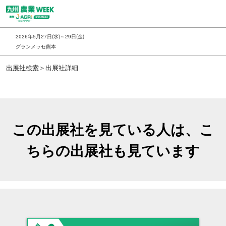
ス
キ
ッ
2026年5月27日(水)～29日(金)
プ
グランメッセ熊本
し
出展社検索
＞出展社詳細
て
進
む
この出展社を見ている人は、こ
ちらの出展社も見ています