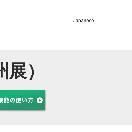
Japanese
Japanese
English
九州展）