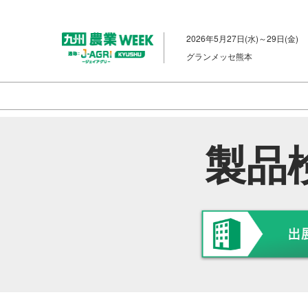
ス
キ
2026年5月27日(水)～29日(金)
ッ
グランメッセ熊本
プ
し
て
進
む
製品検