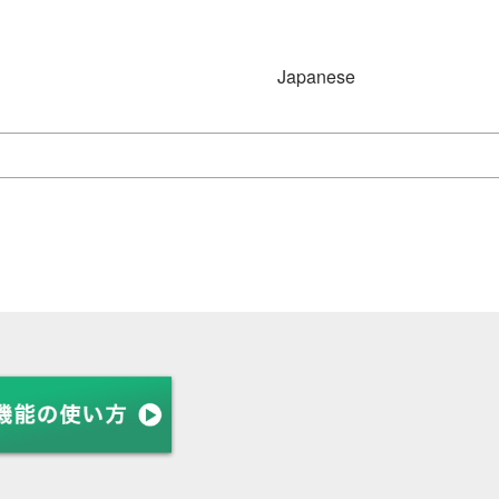
Japanese
Japanese
English