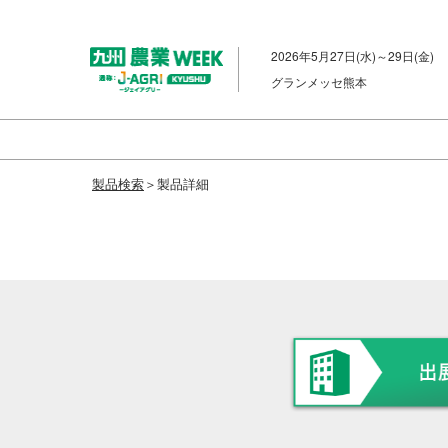
ス
キ
2026年5月27日(水)～29日(金)
ッ
グランメッセ熊本
プ
し
て
進
製品検索
＞製品詳細
む