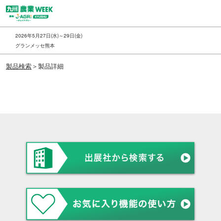
ス
キ
ッ
2026年5月27日(水)～29日(金)
プ
グランメッセ熊本
し
製品検索
＞製品詳細
て
進
む