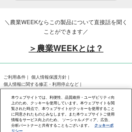
＼農業WEEKならこの製品について直接話を聞く
ことができます／
＞農業WEEKとは？
ご利用条件
個人情報保護方針
個人情報に関する修正・利用停止など
展示会・セミナー参加ポリシー
本ウェブサイトでは、利便性、品質維持・ユーザビリティ向
カスタマーハラスメントに対する基本方針
上のため、クッキーを使用しています。本ウェブサイトを閲
クッキーポリシー
クッキーの設定
覧された時点で、本ウェブサイトがクッキーを使用すること
に同意されたものとみなします。また本ウェブサイトご使用
情報をサービス向上のため、 ソーシャルメディア、広告、
Copyright © RX Japan GK
分析パートナーと共有することもございます。
クッキーポ
リシー