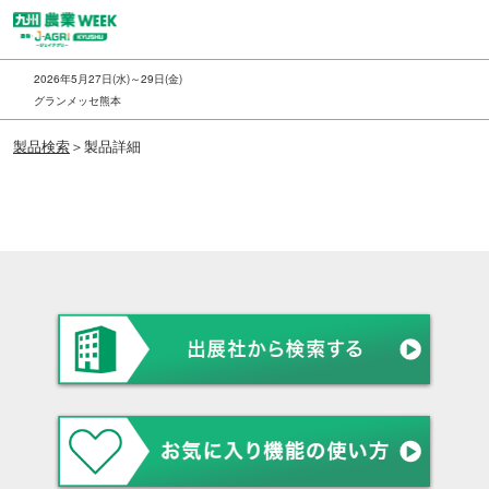
ス
キ
ッ
2026年5月27日(水)～29日(金)
プ
グランメッセ熊本
し
製品検索
＞製品詳細
て
進
む