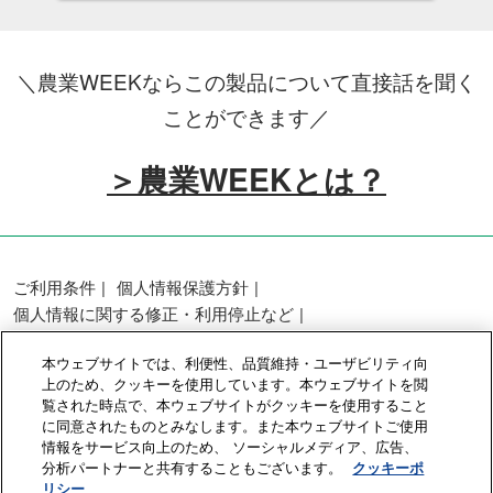
＼農業WEEKならこの製品について直接話を聞く
ことができます／
＞農業WEEKとは？
ご利用条件
個人情報保護方針
個人情報に関する修正・利用停止など
展示会・セミナー参加ポリシー
本ウェブサイトでは、利便性、品質維持・ユーザビリティ向
カスタマーハラスメントに対する基本方針
上のため、クッキーを使用しています。本ウェブサイトを閲
クッキーポリシー
クッキーの設定
覧された時点で、本ウェブサイトがクッキーを使用すること
に同意されたものとみなします。また本ウェブサイトご使用
情報をサービス向上のため、 ソーシャルメディア、広告、
Copyright © RX Japan GK
分析パートナーと共有することもございます。
クッキーポ
リシー