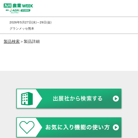
ス
キ
ッ
2026年5月27日(水)～29日(金)
プ
グランメッセ熊本
し
製品検索
＞製品詳細
て
進
む