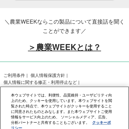
＼農業WEEKならこの製品について直接話を聞く
ことができます／
＞農業WEEKとは？
ご利用条件
個人情報保護方針
個人情報に関する修正・利用停止など
展示会・セミナー参加ポリシー
本ウェブサイトでは、利便性、品質維持・ユーザビリティ向
カスタマーハラスメントに対する基本方針
上のため、クッキーを使用しています。本ウェブサイトを閲
クッキーポリシー
クッキーの設定
覧された時点で、本ウェブサイトがクッキーを使用すること
に同意されたものとみなします。また本ウェブサイトご使用
情報をサービス向上のため、 ソーシャルメディア、広告、
Copyright © RX Japan GK
分析パートナーと共有することもございます。
クッキーポ
リシー