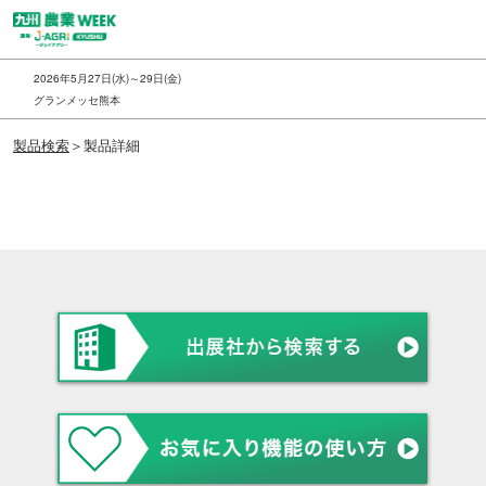
ス
キ
ッ
2026年5月27日(水)～29日(金)
プ
グランメッセ熊本
し
製品検索
＞製品詳細
て
進
む