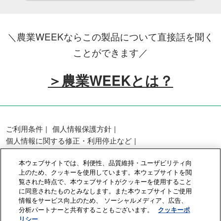
＼農業WEEKならこの製品について直接話を聞く
ことができます／
＞農業WEEKとは？
ご利用条件
個人情報保護方針
個人情報に関する修正・利用停止など
展示会・セミナー参加ポリシー
本ウェブサイトでは、利便性、品質維持・ユーザビリティ向
カスタマーハラスメントに対する基本方針
上のため、クッキーを使用しています。本ウェブサイトを閲
クッキーポリシー
クッキーの設定
覧された時点で、本ウェブサイトがクッキーを使用すること
に同意されたものとみなします。また本ウェブサイトご使用
情報をサービス向上のため、 ソーシャルメディア、広告、
Copyright © RX Japan GK
分析パートナーと共有することもございます。
クッキーポ
リシー