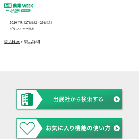
ス
キ
ッ
2026年5月27日(水)～29日(金)
プ
グランメッセ熊本
し
製品検索
＞製品詳細
て
進
む