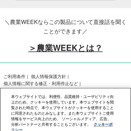
＼農業WEEKならこの製品について直接話を聞く
ことができます／
＞農業WEEKとは？
ご利用条件
個人情報保護方針
個人情報に関する修正・利用停止など
展示会・セミナー参加ポリシー
本ウェブサイトでは、利便性、品質維持・ユーザビリティ向
カスタマーハラスメントに対する基本方針
上のため、クッキーを使用しています。本ウェブサイトを閲
クッキーポリシー
クッキーの設定
覧された時点で、本ウェブサイトがクッキーを使用すること
に同意されたものとみなします。また本ウェブサイトご使用
情報をサービス向上のため、 ソーシャルメディア、広告、
Copyright © RX Japan GK
分析パートナーと共有することもございます。
クッキーポ
リシー