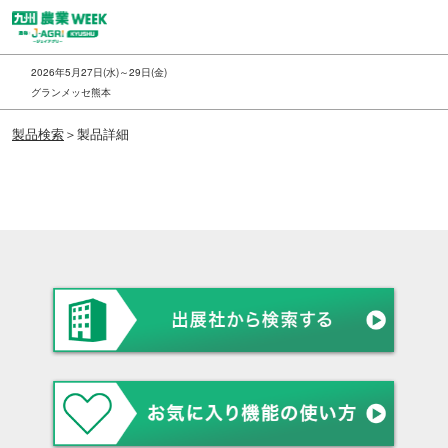
ス
キ
ッ
2026年5月27日(水)～29日(金)
プ
グランメッセ熊本
し
製品検索
＞製品詳細
て
進
む