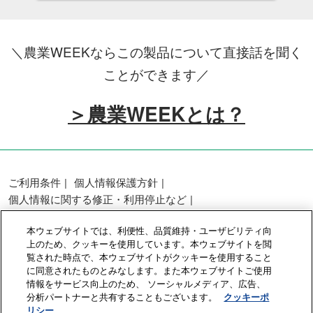
＼農業WEEKならこの製品について直接話を聞く
ことができます／
＞農業WEEKとは？
ご利用条件
個人情報保護方針
個人情報に関する修正・利用停止など
展示会・セミナー参加ポリシー
本ウェブサイトでは、利便性、品質維持・ユーザビリティ向
カスタマーハラスメントに対する基本方針
上のため、クッキーを使用しています。本ウェブサイトを閲
クッキーポリシー
クッキーの設定
覧された時点で、本ウェブサイトがクッキーを使用すること
に同意されたものとみなします。また本ウェブサイトご使用
情報をサービス向上のため、 ソーシャルメディア、広告、
Copyright © RX Japan GK
分析パートナーと共有することもございます。
クッキーポ
リシー