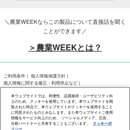
＼農業WEEKならこの製品について直接話を聞く
ことができます／
＞農業WEEKとは？
ご利用条件
個人情報保護方針
個人情報に関する修正・利用停止など
展示会・セミナー参加ポリシー
本ウェブサイトでは、利便性、品質維持・ユーザビリティ向
カスタマーハラスメントに対する基本方針
上のため、クッキーを使用しています。本ウェブサイトを閲
クッキーポリシー
クッキーの設定
覧された時点で、本ウェブサイトがクッキーを使用すること
に同意されたものとみなします。また本ウェブサイトご使用
情報をサービス向上のため、 ソーシャルメディア、広告、
Copyright © RX Japan GK
分析パートナーと共有することもございます。
クッキーポ
リシー