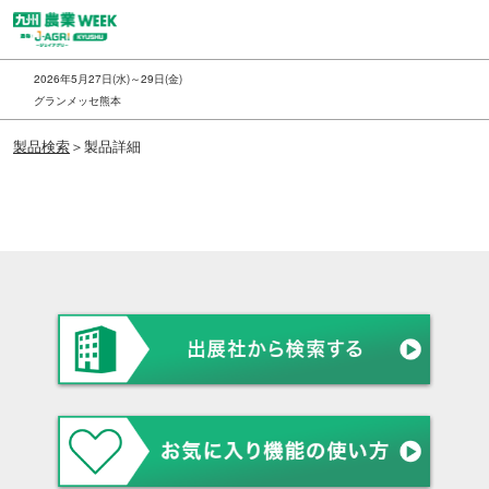
ス
キ
ッ
2026年5月27日(水)～29日(金)
プ
グランメッセ熊本
し
製品検索
＞製品詳細
て
進
む