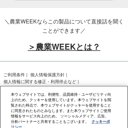
＼農業WEEKならこの製品について直接話を聞く
ことができます／
＞農業WEEKとは？
ご利用条件
個人情報保護方針
個人情報に関する修正・利用停止など
展示会・セミナー参加ポリシー
本ウェブサイトでは、利便性、品質維持・ユーザビリティ向
カスタマーハラスメントに対する基本方針
上のため、クッキーを使用しています。本ウェブサイトを閲
クッキーポリシー
クッキーの設定
覧された時点で、本ウェブサイトがクッキーを使用すること
に同意されたものとみなします。また本ウェブサイトご使用
情報をサービス向上のため、 ソーシャルメディア、広告、
Copyright © RX Japan GK
分析パートナーと共有することもございます。
クッキーポ
リシー