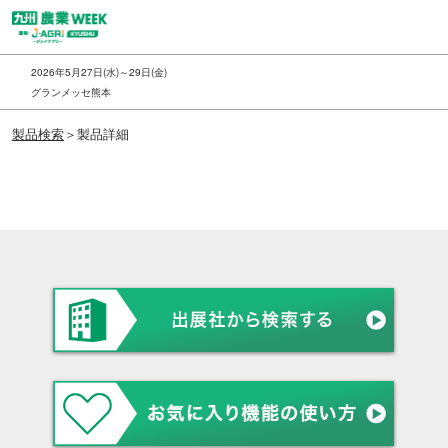
ス
キ
ッ
2026年5月27日(水)～29日(金)
プ
グランメッセ熊本
し
製品検索
＞製品詳細
て
進
む