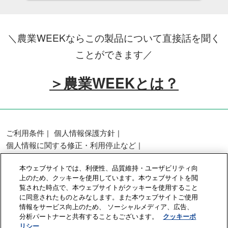
＼農業WEEKならこの製品について直接話を聞く
ことができます／
＞農業WEEKとは？
ご利用条件
個人情報保護方針
個人情報に関する修正・利用停止など
展示会・セミナー参加ポリシー
本ウェブサイトでは、利便性、品質維持・ユーザビリティ向
カスタマーハラスメントに対する基本方針
上のため、クッキーを使用しています。本ウェブサイトを閲
クッキーポリシー
クッキーの設定
覧された時点で、本ウェブサイトがクッキーを使用すること
に同意されたものとみなします。また本ウェブサイトご使用
情報をサービス向上のため、 ソーシャルメディア、広告、
Copyright © RX Japan GK
分析パートナーと共有することもございます。
クッキーポ
リシー