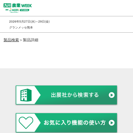
ス
キ
ッ
2026年5月27日(水)～29日(金)
プ
グランメッセ熊本
し
製品検索
＞製品詳細
て
進
む