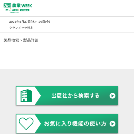
ス
キ
ッ
2026年5月27日(水)～29日(金)
プ
グランメッセ熊本
し
製品検索
＞製品詳細
て
進
む