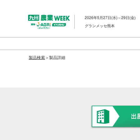
ス
キ
2026年5月27日(水)～29日(金)
ッ
グランメッセ熊本
プ
し
て
進
製品検索
＞製品詳細
む