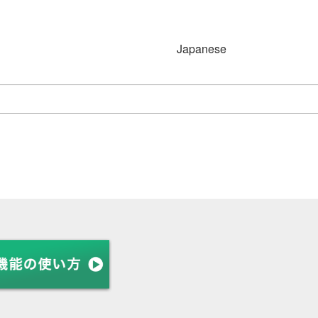
Japanese
Japanese
English