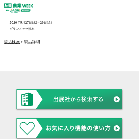
ス
キ
ッ
2026年5月27日(水)～29日(金)
プ
グランメッセ熊本
し
製品検索
＞製品詳細
て
進
む