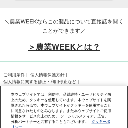
＼農業WEEKならこの製品について直接話を聞く
ことができます／
＞農業WEEKとは？
ご利用条件
個人情報保護方針
個人情報に関する修正・利用停止など
展示会・セミナー参加ポリシー
本ウェブサイトでは、利便性、品質維持・ユーザビリティ向
カスタマーハラスメントに対する基本方針
上のため、クッキーを使用しています。本ウェブサイトを閲
クッキーポリシー
クッキーの設定
覧された時点で、本ウェブサイトがクッキーを使用すること
に同意されたものとみなします。また本ウェブサイトご使用
情報をサービス向上のため、 ソーシャルメディア、広告、
Copyright © RX Japan GK
分析パートナーと共有することもございます。
クッキーポ
リシー