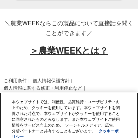
＼農業WEEKならこの製品について直接話を聞く
ことができます／
＞農業WEEKとは？
ご利用条件
個人情報保護方針
個人情報に関する修正・利用停止など
展示会・セミナー参加ポリシー
本ウェブサイトでは、利便性、品質維持・ユーザビリティ向
カスタマーハラスメントに対する基本方針
上のため、クッキーを使用しています。本ウェブサイトを閲
クッキーポリシー
クッキーの設定
覧された時点で、本ウェブサイトがクッキーを使用すること
に同意されたものとみなします。また本ウェブサイトご使用
情報をサービス向上のため、 ソーシャルメディア、広告、
Copyright © RX Japan GK
分析パートナーと共有することもございます。
クッキーポ
リシー