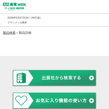
ス
キ
ッ
2026年5月27日(水)～29日(金)
プ
グランメッセ熊本
し
製品検索
＞製品詳細
て
進
む