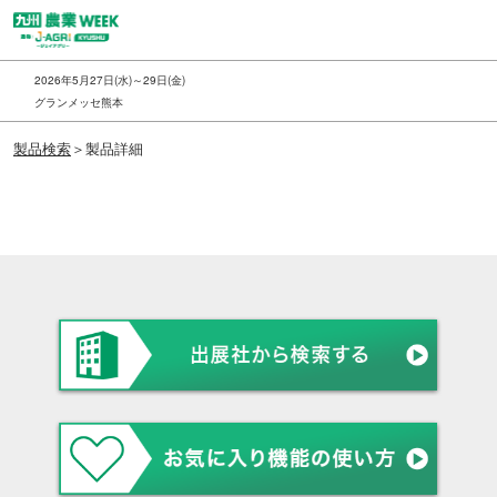
ス
キ
ッ
2026年5月27日(水)～29日(金)
プ
グランメッセ熊本
し
製品検索
＞製品詳細
て
進
む