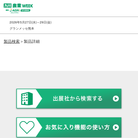
ス
キ
ッ
2026年5月27日(水)～29日(金)
プ
グランメッセ熊本
し
製品検索
＞製品詳細
て
進
む