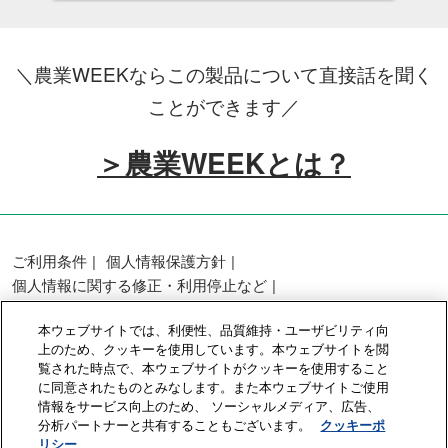
＼農業WEEKならこの製品について直接話を聞く
ことができます／
＞農業WEEKとは？
ご利用条件
個人情報保護方針
個人情報に関する修正・利用停止など
展示会・セミナー参加ポリシー
本ウェブサイトでは、利便性、品質維持・ユーザビリティ向
カスタマーハラスメントに対する基本方針
上のため、クッキーを使用しています。本ウェブサイトを閲
クッキーポリシー
クッキーの設定
覧された時点で、本ウェブサイトがクッキーを使用すること
に同意されたものとみなします。また本ウェブサイトご使用
情報をサービス向上のため、 ソーシャルメディア、広告、
Copyright © RX Japan GK
分析パートナーと共有することもございます。
クッキーポ
リシー