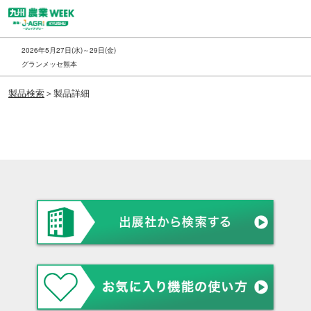
ス
キ
ッ
2026年5月27日(水)～29日(金)
プ
グランメッセ熊本
し
製品検索
＞製品詳細
て
進
む