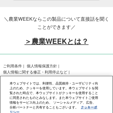
＼農業WEEKならこの製品について直接話を聞く
ことができます／
＞農業WEEKとは？
ご利用条件
個人情報保護方針
個人情報に関する修正・利用停止など
展示会・セミナー参加ポリシー
本ウェブサイトでは、利便性、品質維持・ユーザビリティ向
カスタマーハラスメントに対する基本方針
上のため、クッキーを使用しています。本ウェブサイトを閲
クッキーポリシー
クッキーの設定
覧された時点で、本ウェブサイトがクッキーを使用すること
に同意されたものとみなします。また本ウェブサイトご使用
情報をサービス向上のため、 ソーシャルメディア、広告、
Copyright © RX Japan GK
分析パートナーと共有することもございます。
クッキーポ
リシー