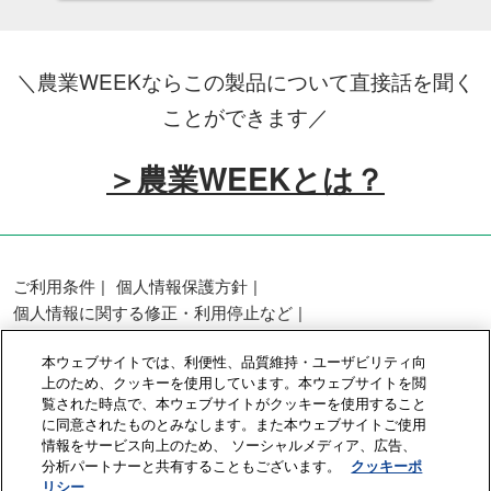
＼農業WEEKならこの製品について直接話を聞く
ことができます／
＞農業WEEKとは？
ご利用条件
個人情報保護方針
個人情報に関する修正・利用停止など
展示会・セミナー参加ポリシー
本ウェブサイトでは、利便性、品質維持・ユーザビリティ向
カスタマーハラスメントに対する基本方針
上のため、クッキーを使用しています。本ウェブサイトを閲
クッキーポリシー
クッキーの設定
覧された時点で、本ウェブサイトがクッキーを使用すること
に同意されたものとみなします。また本ウェブサイトご使用
情報をサービス向上のため、 ソーシャルメディア、広告、
Copyright © RX Japan GK
分析パートナーと共有することもございます。
クッキーポ
リシー