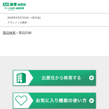
ス
キ
ッ
2026年5月27日(水)～29日(金)
プ
グランメッセ熊本
し
製品検索
＞製品詳細
て
進
む