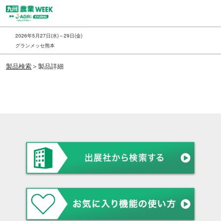
ス
キ
ッ
2026年5月27日(水)～29日(金)
プ
グランメッセ熊本
し
製品検索
＞製品詳細
て
進
む