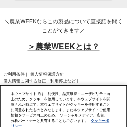
＼農業WEEKならこの製品について直接話を聞く
ことができます／
＞農業WEEKとは？
ご利用条件
個人情報保護方針
個人情報に関する修正・利用停止など
展示会・セミナー参加ポリシー
本ウェブサイトでは、利便性、品質維持・ユーザビリティ向
カスタマーハラスメントに対する基本方針
上のため、クッキーを使用しています。本ウェブサイトを閲
クッキーポリシー
クッキーの設定
覧された時点で、本ウェブサイトがクッキーを使用すること
に同意されたものとみなします。また本ウェブサイトご使用
情報をサービス向上のため、 ソーシャルメディア、広告、
Copyright © RX Japan GK
分析パートナーと共有することもございます。
クッキーポ
リシー