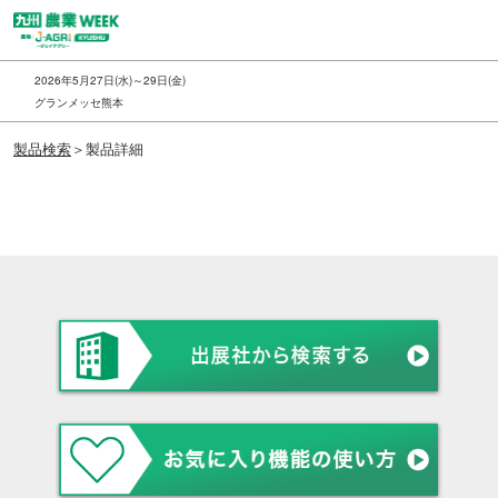
ス
キ
ッ
2026年5月27日(水)～29日(金)
プ
グランメッセ熊本
し
製品検索
＞製品詳細
て
進
む