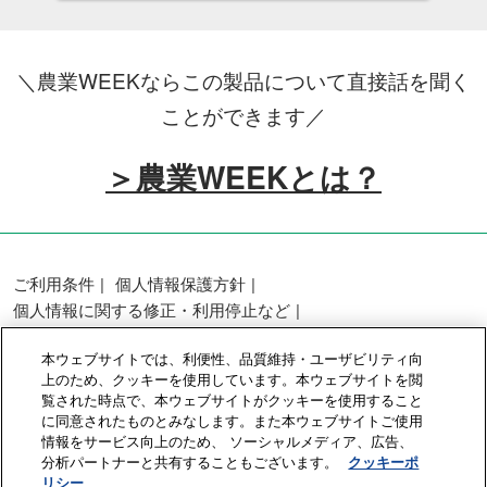
＼農業WEEKならこの製品について直接話を聞く
ことができます／
＞農業WEEKとは？
ご利用条件
個人情報保護方針
個人情報に関する修正・利用停止など
展示会・セミナー参加ポリシー
本ウェブサイトでは、利便性、品質維持・ユーザビリティ向
カスタマーハラスメントに対する基本方針
上のため、クッキーを使用しています。本ウェブサイトを閲
クッキーポリシー
クッキーの設定
覧された時点で、本ウェブサイトがクッキーを使用すること
に同意されたものとみなします。また本ウェブサイトご使用
情報をサービス向上のため、 ソーシャルメディア、広告、
Copyright © RX Japan GK
分析パートナーと共有することもございます。
クッキーポ
リシー