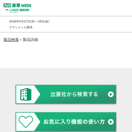
ス
キ
ッ
2026年5月27日(水)～29日(金)
プ
グランメッセ熊本
し
製品検索
＞製品詳細
て
進
む