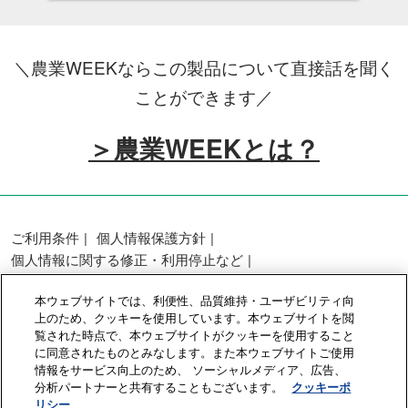
＼農業WEEKならこの製品について直接話を聞く
ことができます／
＞農業WEEKとは？
ご利用条件
個人情報保護方針
個人情報に関する修正・利用停止など
展示会・セミナー参加ポリシー
本ウェブサイトでは、利便性、品質維持・ユーザビリティ向
カスタマーハラスメントに対する基本方針
上のため、クッキーを使用しています。本ウェブサイトを閲
クッキーポリシー
クッキーの設定
覧された時点で、本ウェブサイトがクッキーを使用すること
に同意されたものとみなします。また本ウェブサイトご使用
情報をサービス向上のため、 ソーシャルメディア、広告、
Copyright © RX Japan GK
分析パートナーと共有することもございます。
クッキーポ
リシー