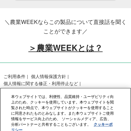
＼農業WEEKならこの製品について直接話を聞く
ことができます／
＞農業WEEKとは？
ご利用条件
個人情報保護方針
個人情報に関する修正・利用停止など
展示会・セミナー参加ポリシー
本ウェブサイトでは、利便性、品質維持・ユーザビリティ向
カスタマーハラスメントに対する基本方針
上のため、クッキーを使用しています。本ウェブサイトを閲
クッキーポリシー
クッキーの設定
覧された時点で、本ウェブサイトがクッキーを使用すること
に同意されたものとみなします。また本ウェブサイトご使用
情報をサービス向上のため、 ソーシャルメディア、広告、
Copyright © RX Japan GK
分析パートナーと共有することもございます。
クッキーポ
リシー