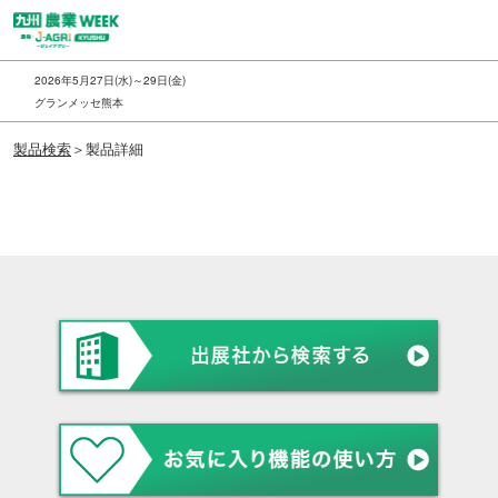
ス
キ
ッ
2026年5月27日(水)～29日(金)
プ
グランメッセ熊本
し
製品検索
＞製品詳細
て
進
む