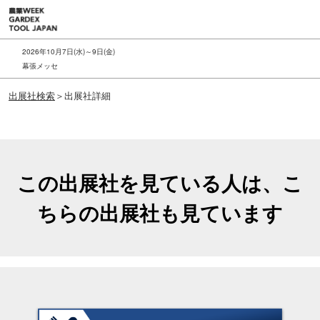
ス
キ
ッ
2026年10月7日(水)～9日(金)
プ
幕張メッセ
し
出展社検索
＞出展社詳細
て
進
む
この出展社を見ている人は、こ
ちらの出展社も見ています