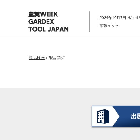
ス
キ
2026年10月7日(水)～9
ッ
幕張メッセ
プ
し
て
進
製品検索
＞製品詳細
む