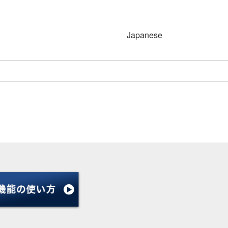
Japanese
Japanese
English
Simplified Chinese
(简体字)