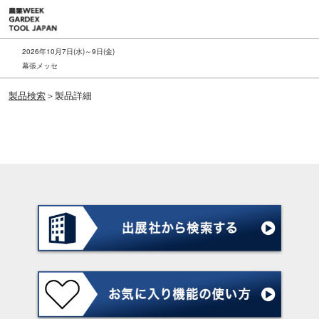
ス
キ
ッ
2026年10月7日(水)～9日(金)
プ
幕張メッセ
し
製品検索
＞製品詳細
て
進
む