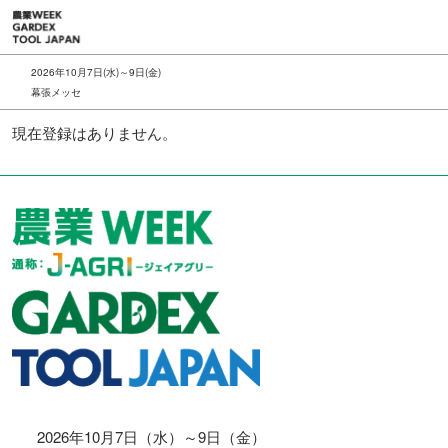
ス
キ
ッ
2026年10月7日(水)～9日(金)
プ
幕張メッセ
し
現在登録はありません。
て
進
む
2026年10月7日（水）～9日（金）