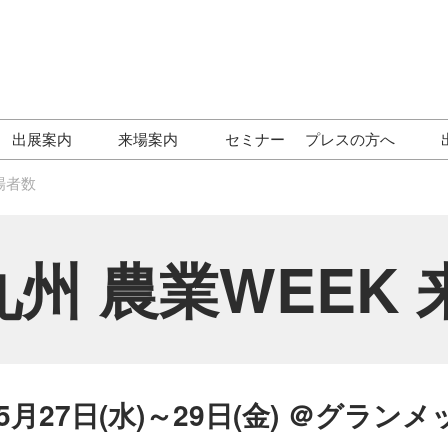
Japa
Engl
出展案内
来場案内
セミナー
プレスの方へ
简体
EXPO
ご契約後から会期当日まで
【東京展】来場案内
ロゴダウンロー
来場者数
の流れ
PO
【九州展】出展社・製品 検
出展ブース事例
索（2026年）
PO
九州 農業WEEK
九州展 特別イベント一覧
SDGs EXPO
未来の農機 モデル展示＆実
経営EXPO
演イベント
衛生 EXPO
各種フォーラム プログラム
月 九州展 結果報告
【九州展】出展社・製品検
年5月27日(水)～29日(金) ＠グラン
索サイト 注目企業ランキン
月 東京展 結果報
グ