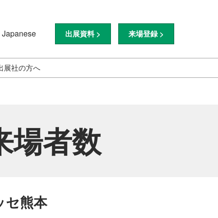
Japanese
出展資料 >
来場登録 >
nese
ish
出展社の方へ
字
ド
【東京展】出展社の方へ
【九州展】出展社の方へ
 来場者数
メッセ熊本