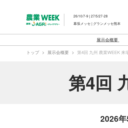
ス
キ
26/10/7-9 | 27/5/27-28
ッ
幕張メッセ | グランメッセ熊本
プ
し
て
展示会概要
進
スマート農業
トップ
展示会概要
第4回 九州 農業WEEK 
む
農業資材EX
畜産資材EX
第4回 
農業 脱炭素・
次世代 農業
畜産 予防・
2026年5
2026
2025年10
告