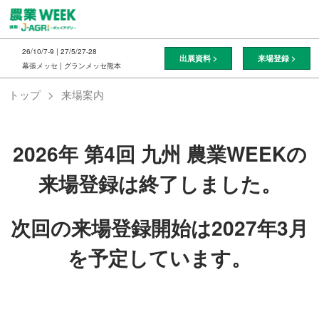
ス
キ
ッ
26/10/7-9 | 27/5/27-28
出展資料 >
来場登録 >
プ
幕張メッセ | グランメッセ熊本
し
トップ
来場案内
て
進
む
2026年 第4回 九州 農業WEEKの
来場登録は終了しました。
次回の来場登録開始は2027年3月
を予定しています。